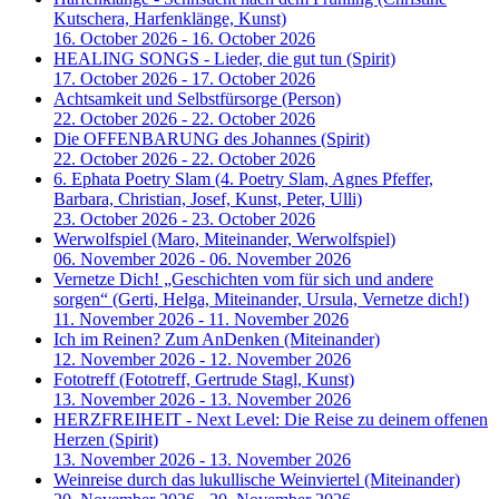
Kutschera, Harfenklänge, Kunst)
16. October 2026 - 16. October 2026
HEALING SONGS - Lieder, die gut tun
(Spirit)
17. October 2026 - 17. October 2026
Achtsamkeit und Selbstfürsorge
(Person)
22. October 2026 - 22. October 2026
Die OFFENBARUNG des Johannes
(Spirit)
22. October 2026 - 22. October 2026
6. Ephata Poetry Slam
(4. Poetry Slam, Agnes Pfeffer,
Barbara, Christian, Josef, Kunst, Peter, Ulli)
23. October 2026 - 23. October 2026
Werwolfspiel
(Maro, Miteinander, Werwolfspiel)
06. November 2026 - 06. November 2026
Vernetze Dich! „Geschichten vom für sich und andere
sorgen“
(Gerti, Helga, Miteinander, Ursula, Vernetze dich!)
11. November 2026 - 11. November 2026
Ich im Reinen? Zum AnDenken
(Miteinander)
12. November 2026 - 12. November 2026
Fototreff
(Fototreff, Gertrude Stagl, Kunst)
13. November 2026 - 13. November 2026
HERZFREIHEIT - Next Level: Die Reise zu deinem offenen
Herzen
(Spirit)
13. November 2026 - 13. November 2026
Weinreise durch das lukullische Weinviertel
(Miteinander)