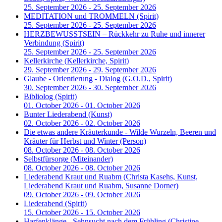
25. September 2026 - 25. September 2026
MEDITATION und TROMMELN
(Spirit)
25. September 2026 - 25. September 2026
HERZBEWUSSTSEIN – Rückkehr zu Ruhe und innerer
Verbindung
(Spirit)
25. September 2026 - 25. September 2026
Kellerkirche
(Kellerkirche, Spirit)
29. September 2026 - 29. September 2026
Glaube - Orientierung - Dialog
(G.O.D., Spirit)
30. September 2026 - 30. September 2026
Bibliolog
(Spirit)
01. October 2026 - 01. October 2026
Bunter Liederabend
(Kunst)
02. October 2026 - 02. October 2026
Die etwas andere Kräuterkunde - Wilde Wurzeln, Beeren und
Kräuter für Herbst und Winter
(Person)
08. October 2026 - 08. October 2026
Selbstfürsorge
(Miteinander)
08. October 2026 - 08. October 2026
Liederabend Kraut und Ruabm
(Christa Kasehs, Kunst,
Liederabend Kraut und Ruabm, Susanne Dorner)
09. October 2026 - 09. October 2026
Liederabend
(Spirit)
15. October 2026 - 15. October 2026
Harfenklänge - Sehnsucht nach dem Frühling
(Christine