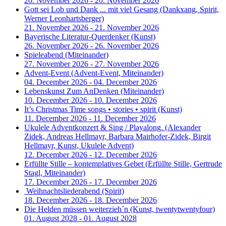
20. November 2026 - 20. November 2026
Gott sei Lob und Dank ... mit viel Gesang
(Dankxang, Spirit,
Werner Leonhartsberger)
21. November 2026 - 21. November 2026
Bayerische Literatur-Querdenker
(Kunst)
26. November 2026 - 26. November 2026
Spieleabend
(Miteinander)
27. November 2026 - 27. November 2026
Advent-Event
(Advent-Event, Miteinander)
04. December 2026 - 04. December 2026
Lebenskunst Zum AnDenken
(Miteinander)
10. December 2026 - 10. December 2026
It’s Christmas Time songs • stories • spirit
(Kunst)
11. December 2026 - 11. December 2026
Ukulele Adventkonzert & Sing / Playalong.
(Alexander
Zidek, Andreas Hellmayr, Barbara Mairhofer-Zidek, Birgit
Hellmayr, Kunst, Ukulele Advent)
12. December 2026 - 12. December 2026
Erfüllte Stille – kontemplatives Gebet
(Erfüllte Stille, Gertrude
Stagl, Miteinander)
17. December 2026 - 17. December 2026
Weihnachtsliederabend
(Spirit)
18. December 2026 - 18. December 2026
Die Helden müssen weiterzieh´n
(Kunst, twentytwentyfour)
01. August 2028 - 01. August 2028