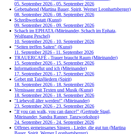
05. September 2026 - 05. September 2026
Gebetsabend
(Martina Bauer, Spirit, Werner Leonhartsberger)
08. September 2026 - 08. September 2026
Schreibwerkstatt
(Kunst)
09. September 2026 - 09. September 2026
Schach im EPHATA
(Miteinander, Schach im Ephata,
Wolfgang Peschel)
10. September 2026 - 10. September 2026
"Seiten treffen Saiten"
(Kunst)
11. September 2026 - 11. September 2026
TRAUERCAFÉ - Trauer braucht Raum
(Miteinander)
15. September 2026 - 15. September 2026
Informationsflut und ich
(Miteinander)
17. September 2026 - 17. September 2026
Gebet mit Taizéliedern
(Spirit)
18. September 2026 - 18. September 2026
Vernissage mit Texten und Musik
(Kunst)
18. September 2026 - 18. September 2026
"Liebevoll älter werden!"
(Miteinander)
23. September 2026 - 23. September 2026
"If you can walk, you can dance!"
(Gertrude Stagl,
Miteinander, Sandra Ranner, Tanzworkshop)
24. September 2026 - 24. September 2026
Offenes gemeinsames Singen - Lieder, die gut tun
(Martina
Bauer, Spirit, Werner Leonhartsberger)