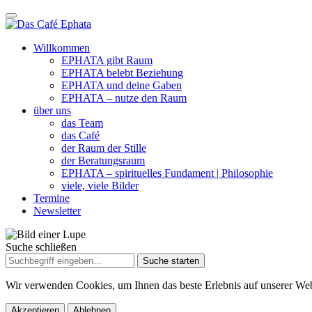
Willkommen
EPHATA gibt Raum
EPHATA belebt Beziehung
EPHATA und deine Gaben
EPHATA – nutze den Raum
über uns
das Team
das Café
der Raum der Stille
der Beratungsraum
EPHATA – spirituelles Fundament | Philosophie
viele, viele Bilder
Termine
Newsletter
Suche schließen
Suche
nach:
Wir verwenden Cookies, um Ihnen das beste Erlebnis auf unserer Web
Akzeptieren
Ablehnen