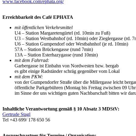
www.facebook.com/ephata.org/
Erreichbarkeit des Café EPHATA
mit öffentlichen Verkehrsmittel
U4 – Station Margaretengürtel (rd. 10min zu Fuß)
U3 – Station Westbahnhof (rd. 10min) oder Zieglergasse (rd. 7
U6 – Station Gumpendorf oder Westbahnhof (je rd. 10min)
57A – Station Brückengasse (rund 7min)
13A – Station Esterhazygasse (rund 10min)
mit dem Fahrrad:
Garbergasse ist Einbahn von Nordwesten bzw. bergab
es gibt einige Radständer schräg gegenüber vom Lokal
mit dem PKW:
von der Gumpendorfer Straße über die Millergasse leicht bergau
öffentliche Parkgebühren (Montag bis Freitag zwischen 09 Uh
im Sinne der uns wichtigen guten Nachbarschaft bitten wir dar
Inhaltliche Verantwortung gemäß § 10 Absatz 3 MDStV:
Gertrude Stagl
Tel +43 699/ 178 650 56
Ansprechpartner für Termine / Organisation: