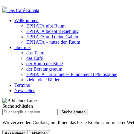
Willkommen
EPHATA gibt Raum
EPHATA belebt Beziehung
EPHATA und deine Gaben
EPHATA – nutze den Raum
über uns
das Team
das Café
der Raum der Stille
der Beratungsraum
EPHATA – spirituelles Fundament | Philosophie
viele, viele Bilder
Termine
Newsletter
Suche schließen
Suche
nach:
Wir verwenden Cookies, um Ihnen das beste Erlebnis auf unserer Web
Akzeptieren
Ablehnen